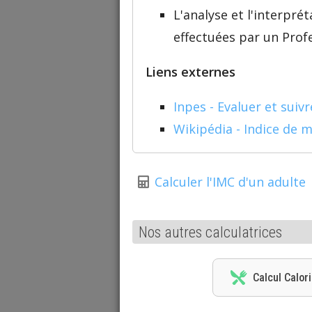
L'analyse et l'interpr
effectuées par un Profe
Liens externes
Inpes - Evaluer et suiv
Wikipédia - Indice de m
Calculer l'IMC d'un adulte
Nos autres calculatrices
Calcul Calor