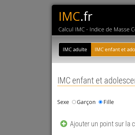
IMC
.fr
Calcul IMC - Indice de Masse C
IMC adulte
IMC enfant et ado
IMC enfant et adolesce
Sexe
Garçon
Fille
Ajouter un point sur la