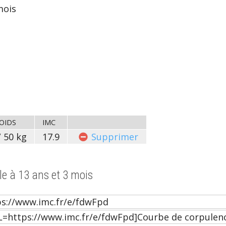
ois
POIDS
IMC
 50 kg
17.9
Sup
primer
le à 13 ans et 3 mois