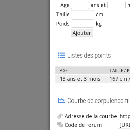
Age
ans et
m
Taille
cm
Poids
kg
Listes des points
AGE
TAILLE / 
13 ans et 3 mois
167 cm /
Courbe de corpulence fil
Adresse de la courbe
Code de forum