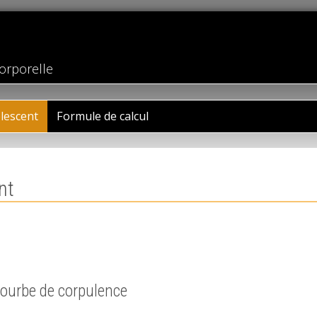
orporelle
lescent
Formule de calcul
nt
 courbe de corpulence