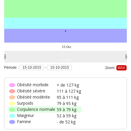
15 Oct
15 Oct
Période :
-
Zoom:
Obésité morbide
+ de 127 kg
Obésité sévère
111 à 127 kg
Obésité modérée
95 à 111 kg
Surpoids
79 à 95 kg
Corpulence normale
59 à 79 kg
Maigreur
52 à 59 kg
Famine
- de 52 kg